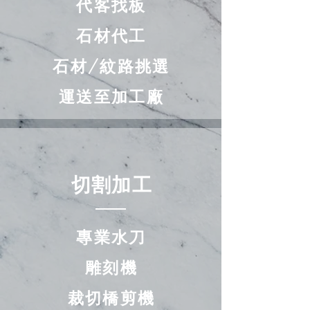
代客找板
​石材代工
石材/紋路挑選
運送至加工廠
切割加工
專業水刀
雕刻機
裁切橋剪機