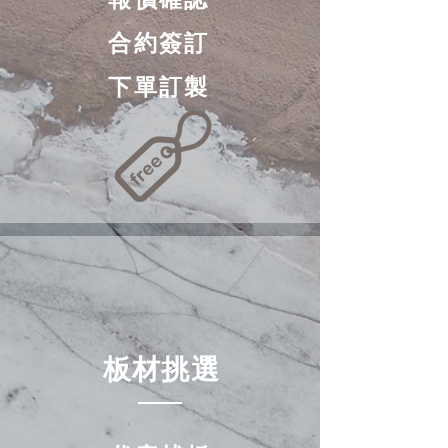
合約簽訂
下單訂製
​板材挑選